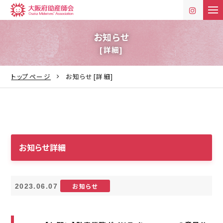
t
o
g
g
お知らせ
l
[詳細]
e
n
a
v
トップページ
お知らせ[詳細]
i
g
a
t
i
o
n
お知らせ詳細
お知らせ
2023.06.07