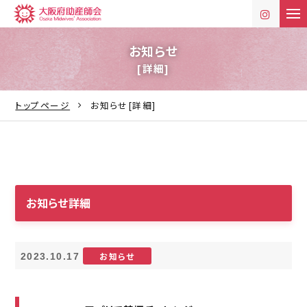
t
o
g
g
お知らせ
l
[詳細]
e
n
a
v
トップページ
お知らせ[詳細]
i
g
a
t
i
o
n
お知らせ詳細
お知らせ
2023.10.17